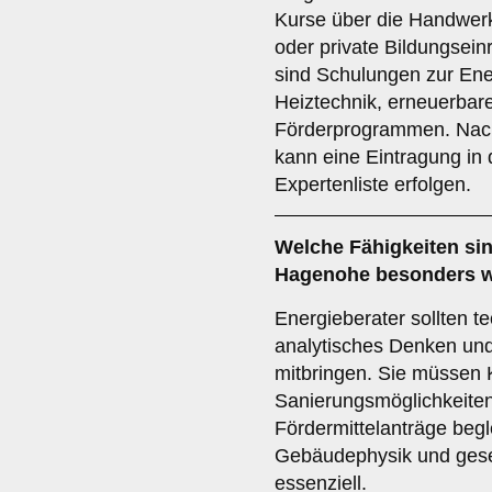
Kurse über die Handwer
oder private Bildungsein
sind Schulungen zur Ene
Heiztechnik, erneuerbar
Förderprogrammen. Nach
kann eine Eintragung in 
Expertenliste erfolgen.
Welche
Fähigkeiten
sin
Hagenohe besonders w
Energieberater sollten t
analytisches Denken un
mitbringen. Sie müssen
Sanierungsmöglichkeite
Fördermittelanträge begl
Gebäudephysik und geset
essenziell.