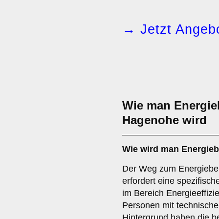
→ Jetzt Angebo
Wie man Energieb
Hagenohe wird
Wie wird man
Energieb
Der Weg zum Energieber
erfordert eine spezifisc
im Bereich Energieeffiz
Personen mit technisch
Hintergrund haben die b