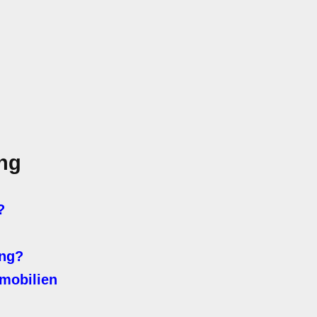
ng
?
ung?
mobilien