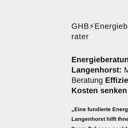
GHB
⚡
Energie
rater
Energieberatu
Langenhorst:
M
Beratung
Effizi
Kosten senken
„Eine fundierte Ener
Langenhorst hilft Ihn