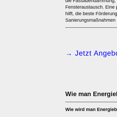
die Fassadendämmung,
Fensteraustausch. Eine 
hilft, die beste Förderung
Sanierungsmaßnahmen z
→ Jetzt Angebo
Wie man Energiebe
Wie wird man
Energieb