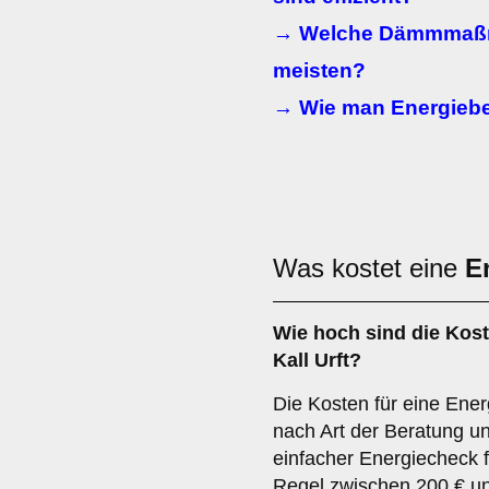
→ Welche Dämmmaßn
meisten?
→ Wie man Energiebera
Was kostet eine
E
Wie hoch sind die Kost
Kall Urft?
Die Kosten für eine Energ
nach Art der Beratung u
einfacher Energiecheck f
Regel zwischen 200 € u