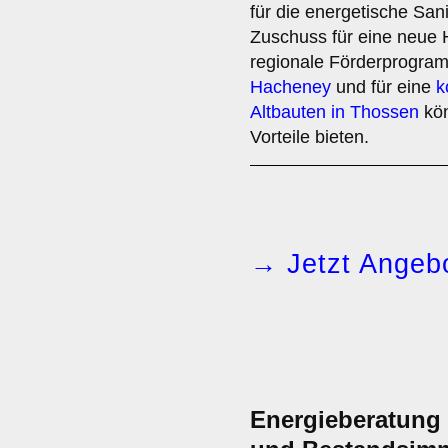
für die energetische Sa
Zuschuss für eine neue 
regionale Förderprogra
Hacheney
und für eine
k
Altbauten in Thossen
kön
Vorteile bieten.
→ Jetzt Angebo
Energieberatung i