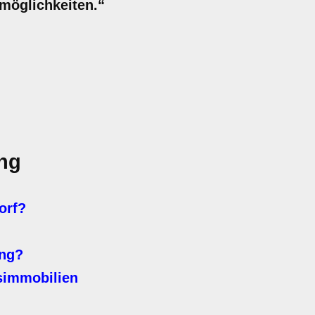
möglichkeiten.“
ng
orf?
ung?
simmobilien