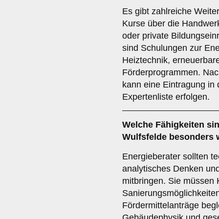
Es gibt zahlreiche Weite
Kurse über die Handwer
oder private Bildungsein
sind Schulungen zur Ene
Heiztechnik, erneuerbar
Förderprogrammen. Nach
kann eine Eintragung in 
Expertenliste erfolgen.
Welche
Fähigkeiten
sin
Wulfsfelde besonders 
Energieberater sollten t
analytisches Denken un
mitbringen. Sie müssen
Sanierungsmöglichkeite
Fördermittelanträge begl
Gebäudephysik und geset