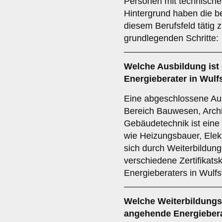
Personen mit technisch
Hintergrund haben die b
diesem Berufsfeld tätig 
grundlegenden Schritte:
Welche
Ausbildung
ist
Energieberater in Wulf
Eine abgeschlossene Aus
Bereich Bauwesen, Archi
Gebäudetechnik ist eine
wie Heizungsbauer, Elek
sich durch Weiterbildunge
verschiedene Zertifikatsk
Energieberaters in Wulfsf
Welche
Weiterbildung
angehende Energieber