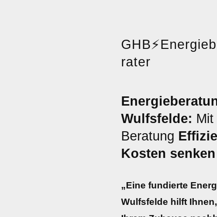
GHB
⚡
Energie
rater
Energieberatun
Wulfsfelde:
Mit 
Beratung
Effizi
Kosten senken
„Eine fundierte Energ
Wulfsfelde hilft Ihne