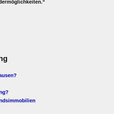
dermöglichkeiten.“
ng
hausen?
ung?
andsimmobilien