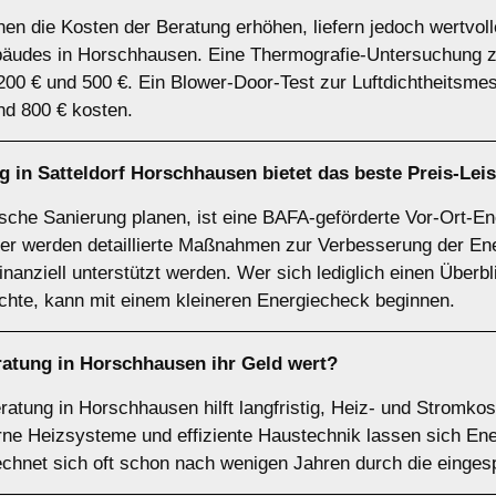
n die Kosten der Beratung erhöhen, liefern jedoch wertvol
äudes in Horschhausen. Eine Thermografie-Untersuchung zur
0 € und 500 €. Ein Blower-Door-Test zur Luftdichtheitsme
d 800 € kosten.
 in Satteldorf Horschhausen bietet das beste Preis-Lei
ische Sanierung planen, ist eine BAFA-geförderte Vor-Ort-Ene
r werden detaillierte Maßnahmen zur Verbesserung der Ener
 finanziell unterstützt werden. Wer sich lediglich einen Über
hte, kann mit einem kleineren Energiecheck beginnen.
ratung in Horschhausen ihr Geld wert?
ratung in Horschhausen hilft langfristig, Heiz- und Stromko
ne Heizsysteme und effiziente Haustechnik lassen sich Ene
echnet sich oft schon nach wenigen Jahren durch die einges