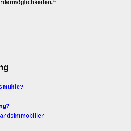
rdermöglichkeiten.“
ng
ksmühle?
ung?
tandsimmobilien