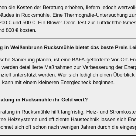
n die Kosten der Beratung erhöhen, liefern jedoch wertvol
äudes in Rucksmühle. Eine Thermografie-Untersuchung zur I
0 € und 500 €. Ein Blower-Door-Test zur Luftdichtheitsme
d 800 € kosten.
g in Weißenbrunn Rucksmühle bietet das beste Preis-Le
ische Sanierung planen, ist eine BAFA-geförderte Vor-Ort-E
werden detaillierte Maßnahmen zur Verbesserung der Energie
anziell unterstützt werden. Wer sich lediglich einen Überblic
 kann mit einem kleineren Energiecheck beginnen.
ratung in Rucksmühle ihr Geld wert?
ratung in Rucksmühle hilft langfristig, Heiz- und Stromkost
ne Heizsysteme und effiziente Haustechnik lassen sich Ene
echnet sich oft schon nach wenigen Jahren durch die einges