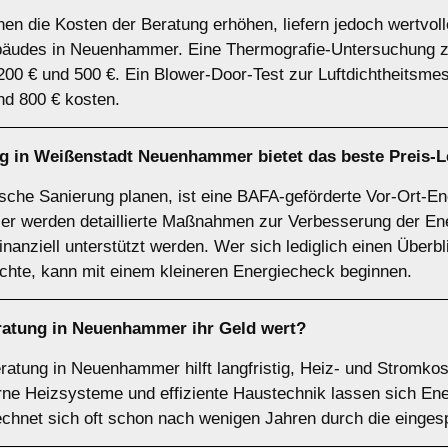
n die Kosten der Beratung erhöhen, liefern jedoch wertvol
äudes in Neuenhammer. Eine Thermografie-Untersuchung zur
0 € und 500 €. Ein Blower-Door-Test zur Luftdichtheitsme
d 800 € kosten.
g in Weißenstadt Neuenhammer bietet das beste Preis-L
ische Sanierung planen, ist eine BAFA-geförderte Vor-Ort-E
r werden detaillierte Maßnahmen zur Verbesserung der Ener
 finanziell unterstützt werden. Wer sich lediglich einen Über
hte, kann mit einem kleineren Energiecheck beginnen.
ratung in Neuenhammer ihr Geld wert?
eratung in Neuenhammer hilft langfristig, Heiz- und Stromko
ne Heizsysteme und effiziente Haustechnik lassen sich Ene
echnet sich oft schon nach wenigen Jahren durch die einges