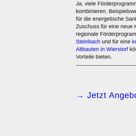
Ja, viele Förderprogram
kombinieren. Beispielsw
für die energetische Sa
Zuschuss für eine neue 
regionale Förderprogra
Steinbach
und für eine
k
Altbauten in Wierstorf
kön
Vorteile bieten.
→ Jetzt Angebo