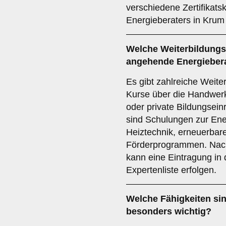
verschiedene Zertifikatsk
Energieberaters in Krum 
Welche
Weiterbildung
angehende Energieber
Es gibt zahlreiche Weite
Kurse über die Handwer
oder private Bildungsein
sind Schulungen zur Ene
Heiztechnik, erneuerbar
Förderprogrammen. Nach
kann eine Eintragung in 
Expertenliste erfolgen.
Welche
Fähigkeiten
sin
besonders wichtig?