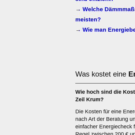
→ Welche Dämmmaßn
meisten?
→ Wie man Energieber
Was kostet eine
E
Wie hoch sind die Kost
Zeil Krum?
Die Kosten für eine Ener
nach Art der Beratung u
einfacher Energiecheck f
Regel zwischen 200 € u